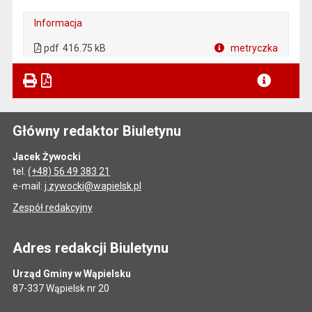
Informacja
. Plik w formacie: pdf
. Otwiera się w nowej karcie.
pdf
416.75 kB
metryczka
Plik w formacie
Główny redaktor Biuletynu
Jacek Żywocki
tel.
(+48) 56 49 383 21
e-mail:
j.zywocki@wapielsk.pl
Zespół redakcyjny
Adres redakcji Biuletynu
Urząd Gminy w Wąpielsku
87-337 Wąpielsk nr 20