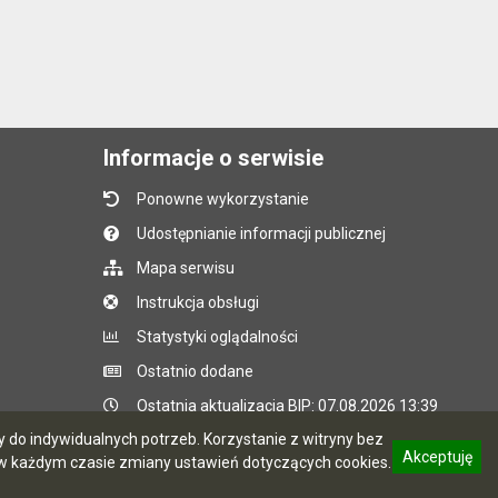
Informacje o serwisie
Ponowne wykorzystanie
Udostępnianie informacji publicznej
Mapa serwisu
Instrukcja obsługi
Statystyki oglądalności
Ostatnio dodane
Ostatnia aktualizacja BIP: 07.08.2026 13:39
do indywidualnych potrzeb. Korzystanie z witryny bez
Akceptuję
 każdym czasie zmiany ustawień dotyczących cookies.
CMS i hosting: Logonet Sp. z o.o. w Bydgoszczy
informację o polityce prywatności