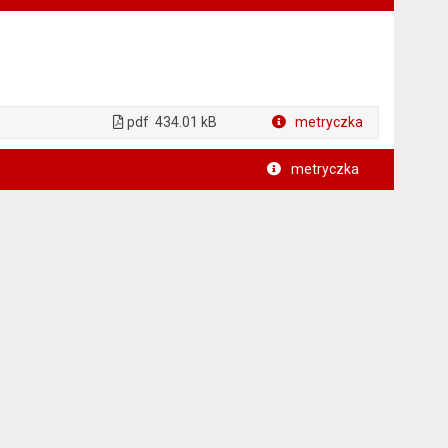
pdf
434.01 kB
metryczka
Plik w formacie
metryczka