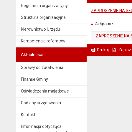
Regulamin organizacyjny
ZAPROSZENIE NA SE
Struktura organizacyjna
Załączniki:
Kierownictwo Urzędu
ZAPROSZENIE NA 
Kompetencje referatów
. Plik w formacie: pdf
. Otwiera się w nowej karcie.
Drukuj
Zapisz
Aktualności
. Ta sama treść dostępna jest na bieżącej stronie
Sprawy do załatwienia
Finanse Gminy
Oświadczenia majątkowe
Godziny urzędowania
Kontakt
Informacja dotycząca