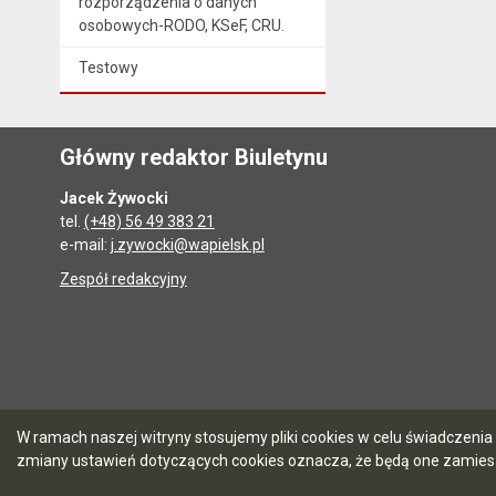
rozporządzenia o danych
osobowych-RODO, KSeF, CRU.
Testowy
Główny redaktor Biuletynu
Jacek Żywocki
tel.
(+48) 56 49 383 21
e-mail:
j.zywocki@wapielsk.pl
Zespół redakcyjny
W ramach naszej witryny stosujemy pliki cookies w celu świadczen
zmiany ustawień dotyczących cookies oznacza, że będą one zamie
5.7.0 [90]