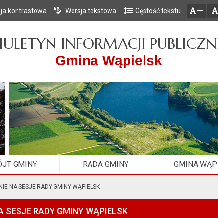
ja kontrastowa
Wersja tekstowa
Gęstość tekstu
Przejdź do głównego menu
Przejdź do mapy serwisu
Przejdź do treści
zresetuj
zmniejsz czcionkę
IULETYN INFORMACJI PUBLICZN
Gmina Wąpielsk
JT GMINY
RADA GMINY
GMINA WĄP
IE NA SESJE RADY GMINY WĄPIELSK
A SESJE RADY GMINY WĄPIELSK