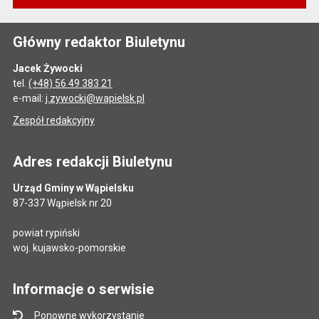
Główny redaktor Biuletynu
Jacek Żywocki
tel.
(+48) 56 49 383 21
e-mail:
j.zywocki@wapielsk.pl
Zespół redakcyjny
Adres redakcji Biuletynu
Urząd Gminy w Wąpielsku
87-337 Wąpielsk nr 20
powiat rypiński
woj. kujawsko-pomorskie
Informacje o serwisie
Ponowne wykorzystanie