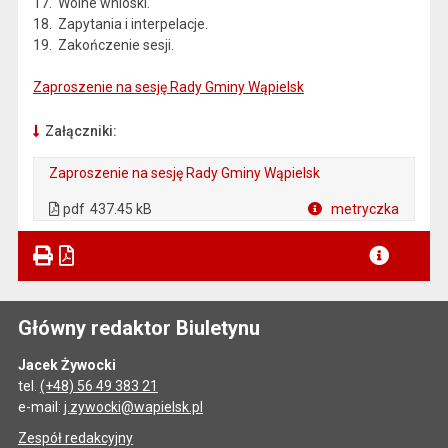
17. Wolne wnioski.
18. Zapytania i interpelacje.
19. Zakończenie sesji.
Zaproszenie na sesję Rady Gminy Wąpielsk
Załączniki:
Zaproszenie na sesję Rady Gminy Wąpielsk
. Plik w formacie: pdf
. Otwiera się w nowej karcie.
pdf
437.45 kB
metryczka
Plik w formacie
Główny redaktor Biuletynu
Jacek Żywocki
tel.
(+48) 56 49 383 21
e-mail:
j.zywocki@wapielsk.pl
Zespół redakcyjny