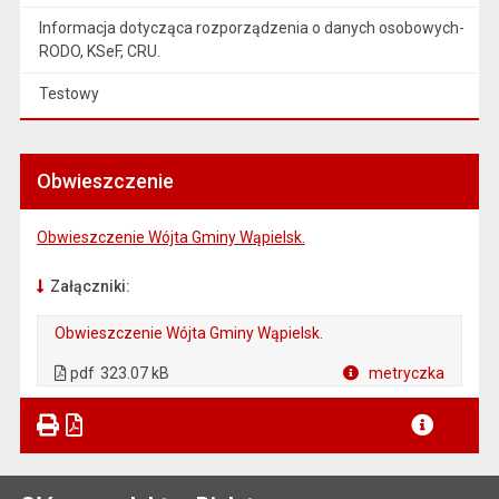
Informacja dotycząca rozporządzenia o danych osobowych-
RODO, KSeF, CRU.
Testowy
Obwieszczenie
Obwieszczenie Wójta Gminy Wąpielsk.
Załączniki:
Obwieszczenie Wójta Gminy Wąpielsk.
. Plik w formacie: pdf
. Otwiera się w nowej karcie.
pdf
323.07 kB
metryczka
Plik w formacie