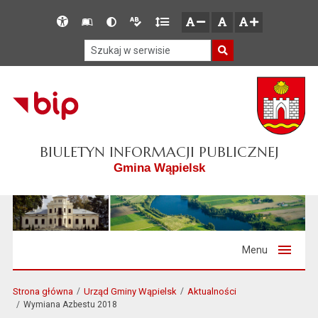
Przejdź do głównego menu
Przejdź do mapy serwisu
Przejdź do treści
Deklaracja
Słownik
Wersja
Wersja
Gęstość
zresetuj
zmniejsz czcionkę
zwiększ czcionkę
dostępności
skrótów
kontrastowa
tekstowa
tekstu
Szukaj w serwisie
Szukaj
BIULETYN INFORMACJI PUBLICZNEJ
Gmina Wąpielsk
Menu
Strona główna
Urząd Gminy Wąpielsk
Aktualności
Wymiana Azbestu 2018