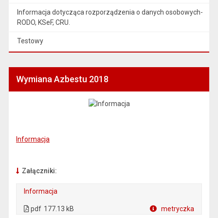
Informacja dotycząca rozporządzenia o danych osobowych-
RODO, KSeF, CRU.
Testowy
Wymiana Azbestu 2018
Informacja
Załączniki:
Informacja
. Plik w formacie: pdf
. Otwiera się w nowej karcie.
pdf
177.13 kB
metryczka
Plik w formacie