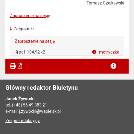
Tomasz Czajkowski
Zaproszenie na sesję
Załączniki:
Zaproszenie na sesję
. Plik w formacie: pdf
. Otwiera się w nowej karcie.
pdf
184.92 kB
metryczka
Plik w formacie
Główny redaktor Biuletynu
Jacek Żywocki
tel.
(+48) 56 49 383 21
e-mail:
j.zywocki@wapielsk.pl
Zespół redakcyjny