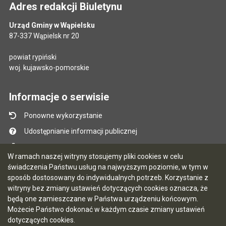
Adres redakcji Biuletynu
Urząd Gminy w Wąpielsku
87-337 Wąpielsk nr 20
powiat rypiński
woj. kujawsko-pomorskie
Informacje o serwisie
Ponowne wykorzystanie
Udostępnianie informacji publicznej
Mapa serwisu
W ramach naszej witryny stosujemy pliki cookies w celu
Instrukcja obsługi
świadczenia Państwu usług na najwyższym poziomie, w tym w
sposób dostosowany do indywidualnych potrzeb. Korzystanie z
Statystyki oglądalności
witryny bez zmiany ustawień dotyczących cookies oznacza, że
Ostatnio dodane
będą one zamieszczane w Państwa urządzeniu końcowym.
Możecie Państwo dokonać w każdym czasie zmiany ustawień
Ostatnia aktualizacja BIP: 07.08.2026 13:39
dotyczących cookies.