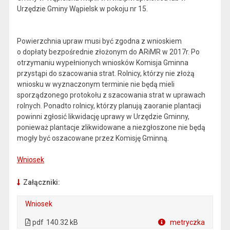
Urzędzie Gminy Wąpielsk w pokoju nr 15.
Powierzchnia upraw musi być zgodna z wnioskiem
o dopłaty bezpośrednie złożonym do ARiMR w 2017r. Po
otrzymaniu wypełnionych wniosków Komisja Gminna
przystąpi do szacowania strat. Rolnicy, którzy nie złożą
wniosku w wyznaczonym terminie nie będą mieli
sporządzonego protokołu z szacowania strat w uprawach
rolnych. Ponadto rolnicy, którzy planują zaoranie plantacji
powinni zgłosić likwidację uprawy w Urzędzie Gminny,
ponieważ plantacje zlikwidowane a niezgłoszone nie będą
mogły być oszacowane przez Komisję Gminną.
Wniosek
Załączniki:
Wniosek
. Plik w formacie: pdf
. Otwiera się w nowej karcie.
pdf
140.32 kB
metryczka
Plik w formacie