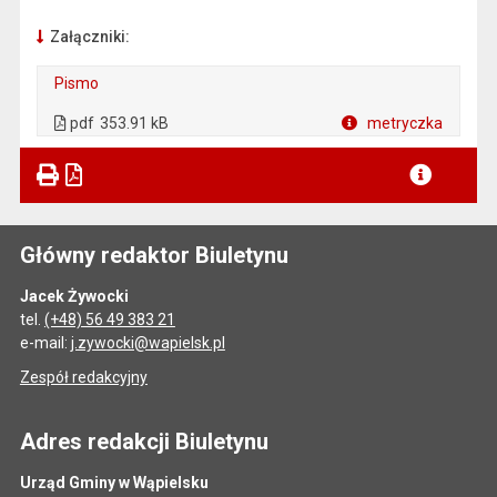
Załączniki:
Pismo
. Plik w formacie: pdf
. Otwiera się w nowej karcie.
pdf
353.91 kB
metryczka
Plik w formacie
Główny redaktor Biuletynu
Jacek Żywocki
tel.
(+48) 56 49 383 21
e-mail:
j.zywocki@wapielsk.pl
Zespół redakcyjny
Adres redakcji Biuletynu
Urząd Gminy w Wąpielsku