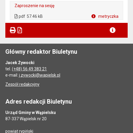
Zaproszenie na sesję
. Plik w formacie: pdf
. Otwiera się w nowej karcie.
pdf
57.46 kB
metryczka
Plik w formacie
Główny redaktor Biuletynu
Jacek Żywocki
tel.
(+48) 56 49 383 21
e-mail:
j.zywocki@wapielsk.pl
Zespół redakcyjny
Adres redakcji Biuletynu
Urząd Gminy w Wąpielsku
87-337 Wąpielsk nr 20
powiat rypiński