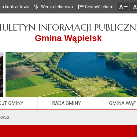
ja kontrastowa
Wersja tekstowa
Gęstość tekstu
Przejdź do głównego menu
Przejdź do mapy serwisu
Przejdź do treści
zresetuj
zmniejsz czcionkę
IULETYN INFORMACJI PUBLICZN
Gmina Wąpielsk
JT GMINY
RADA GMINY
GMINA WĄP
 KRUS