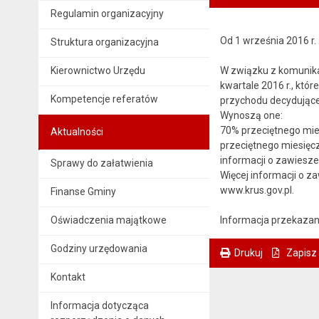
Regulamin organizacyjny
Od 1 września 2016 r.
Struktura organizacyjna
Kierownictwo Urzędu
W związku z komunika
kwartale 2016 r., któ
Kompetencje referatów
przychodu decydujące 
Wynoszą one:
70% przeciętnego mies
Aktualności
przeciętnego miesięcz
informacji o zawiesze
Sprawy do załatwienia
Więcej informacji o z
www.krus.gov.pl.
Finanse Gminy
Oświadczenia majątkowe
Informacja przekaza
Godziny urzędowania
Drukuj
Zapisz
. Ta sama treść dostępna jest na bieżącej stronie
Kontakt
Informacja dotycząca