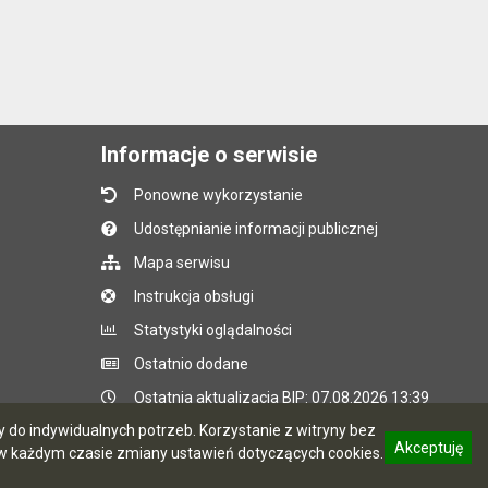
Informacje o serwisie
Ponowne wykorzystanie
Udostępnianie informacji publicznej
Mapa serwisu
Instrukcja obsługi
Statystyki oglądalności
Ostatnio dodane
Ostatnia aktualizacja BIP: 07.08.2026 13:39
do indywidualnych potrzeb. Korzystanie z witryny bez
Akceptuję
 każdym czasie zmiany ustawień dotyczących cookies.
CMS i hosting: Logonet Sp. z o.o. w Bydgoszczy
informację o polityce prywatności