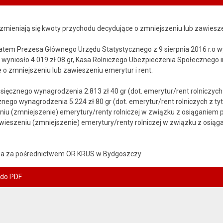
 zmieniają się kwoty przychodu decydujące o zmniejszeniu lub zawiesze
tem Prezesa Głównego Urzędu Statystycznego z 9 sierpnia 2016 r.o w
re wyniosło 4.019 zł 08 gr, Kasa Rolniczego Ubezpieczenia Społecznego i
o zmniejszeniu lub zawieszeniu emerytur i rent.
ięcznego wynagrodzenia 2.813 zł 40 gr (dot. emerytur/rent rolniczych 
nego wynagrodzenia 5.224 zł 80 gr (dot. emerytur/rent rolniczych z tytu
niu (zmniejszenie) emerytury/renty rolniczej w związku z osiąganiem
awieszeniu (zmniejszenie) emerytury/renty rolniczej w związku z osią
na za pośrednictwem OR KRUS w Bydgoszczy
 do PDF