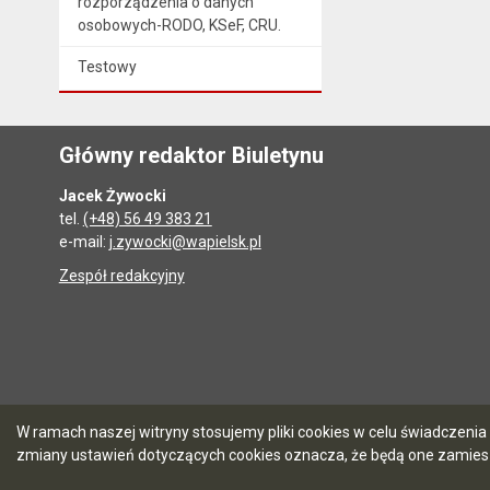
rozporządzenia o danych
osobowych-RODO, KSeF, CRU.
Testowy
Główny redaktor Biuletynu
Jacek Żywocki
tel.
(+48) 56 49 383 21
e-mail:
j.zywocki@wapielsk.pl
Zespół redakcyjny
W ramach naszej witryny stosujemy pliki cookies w celu świadczen
zmiany ustawień dotyczących cookies oznacza, że będą one zamie
5.7.0 [90]