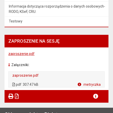
Informacja dotycząca rozporządzenia o danych osobowych-
RODO, KSeF, CRU.
Testowy
ZAPROSZENIE NA SESJĘ
zaproszenie.pdf
Załączniki:
zaproszenie.pdf
. Plik w formacie: pdf
. Otwiera się w nowej karcie.
pdf
307.47 kB
metryczka
Plik w formacie