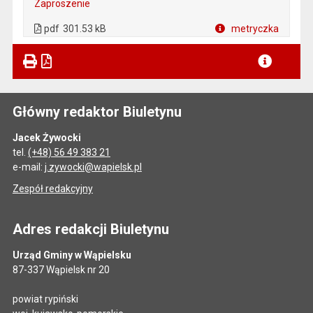
Zaproszenie
. Plik w formacie: pdf
. Otwiera się w nowej karcie.
pdf
301.53 kB
metryczka
Plik w formacie
Główny redaktor Biuletynu
Jacek Żywocki
tel.
(+48) 56 49 383 21
e-mail:
j.zywocki@wapielsk.pl
Zespół redakcyjny
Adres redakcji Biuletynu
Urząd Gminy w Wąpielsku
87-337 Wąpielsk nr 20
powiat rypiński