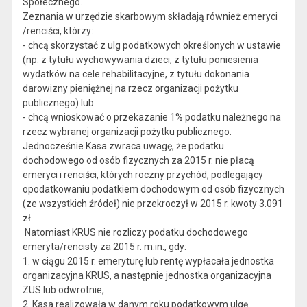
Społecznego.
Zeznania w urzędzie skarbowym składają również emeryci
/renciści, którzy:
- chcą skorzystać z ulg podatkowych określonych w ustawie
(np. z tytułu wychowywania dzieci, z tytułu poniesienia
wydatków na cele rehabilitacyjne, z tytułu dokonania
darowizny pieniężnej na rzecz organizacji pożytku
publicznego) lub
- chcą wnioskować o przekazanie 1% podatku należnego na
rzecz wybranej organizacji pożytku publicznego.
Jednocześnie Kasa zwraca uwagę, że podatku
dochodowego od osób fizycznych za 2015 r. nie płacą
emeryci i renciści, których roczny przychód, podlegający
opodatkowaniu podatkiem dochodowym od osób fizycznych
(ze wszystkich źródeł) nie przekroczył w 2015 r. kwoty 3.091
zł.
Natomiast KRUS nie rozliczy podatku dochodowego
emeryta/rencisty za 2015 r. m.in., gdy:
1. w ciągu 2015 r. emeryturę lub rentę wypłacała jednostka
organizacyjna KRUS, a następnie jednostka organizacyjna
ZUS lub odwrotnie,
2. Kasa realizowała w danym roku podatkowym ulgę