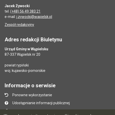
Jacek Żywocki
tel.
(+48) 56 49 383 21
e-mail:
j.zywocki@wapielsk.pl
Zespół redakcyjny
Adres redakcji Biuletynu
Urząd Gminy w Wąpielsku
87-337 Wąpielsk nr 20
powiat rypiński
woj. kujawsko-pomorskie
Informacje o serwisie
Ponowne wykorzystanie
Udostępnianie informacji publicznej
Mapa serwisu