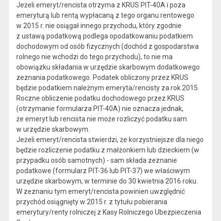
Jeżeli emeryt/rencista otrzyma z KRUS PIT-40A i poza
emeryturą lub rentą wypłacaną z tego organu rentowego
w 2015 r. nie osiągał innego przychodu, który zgodnie
z ustawą podatkową podlega opodatkowaniu podatkiem
dochodowym od osób fizycznych (dochód z gospodarstwa
rolnego nie wchodzi do tego przychodu), to nie ma
obowiązku składania w urzędzie skarbowym dodatkowego
zeznania podatkowego. Podatek obliczony przez KRUS
będzie podatkiem należnym emeryta/rencisty za rok 2015.
Roczne obliczenie podatku dochodowego przez KRUS
(otrzymanie formularza PIT-40A) nie oznacza jednak,
że emeryt lub rencista nie może rozliczyć podatku sam
w urzędzie skarbowym.
Jeżeli emeryt/rencista stwierdzi, że korzystniejsze dla niego
będzie rozliczenie podatku z małżonkiem lub dzieckiem (w
przypadku osób samotnych) - sam składa zeznanie
podatkowe (formularz PIT-36 lub PIT-37) we właściwym
urzędzie skarbowym, w terminie do 30 kwietnia 2016 roku.
W zeznaniu tym emeryt/rencista powinien uwzględnić
przychód osiągnięty w 2015 r. z tytułu pobierania
emerytury/renty rolniczej z Kasy Rolniczego Ubezpieczenia