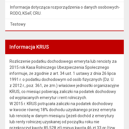
Informacja dotycząca rozporządzenia o danych osobowych-
RODO, KSeF, CRU.
Testowy
Informacja KRUS
Rozliczenie podatku dochodowego emeryta lub rencisty za
2015 rok Kasa Rolniczego Ubezpieczenia Społecznego
informuje, że zgodnie z art. 34 ust. 1 ustawy z dnia 26 lipca
1991 r. o podatku dochodowym od osób fizycznych (Dz. U.
z 2012 r., poz. 361, ze zm.) właściwe jednostki organizacyjne
KRUS, co miesiąc pobierają zaliczki na podatek dochodowy
od wypłacanych emerytur i rent rolniczych.
W 2015 r. KRUS potrącała zaliczki na podatek dochodowy
w kwocie równej 18% dochodu uzyskanego przez emeryta
lub rencistę w danym miesiącu (jeżeli dochód z emerytury
lub renty rolniczej uzyskanej od początku roku nie
przekroczył kwoty 85.528 zł) minus kwota 46 zł 33 gr (tzw.