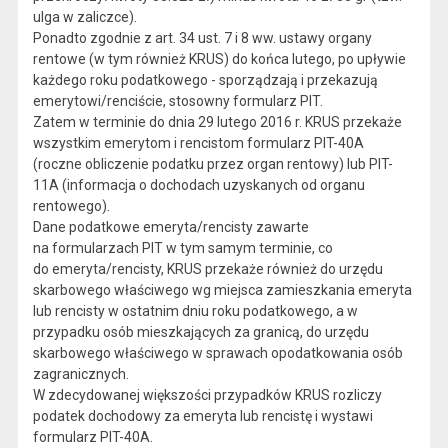
ulga w zaliczce).
Ponadto zgodnie z art. 34 ust. 7 i 8 ww. ustawy organy
rentowe (w tym również KRUS) do końca lutego, po upływie
każdego roku podatkowego - sporządzają i przekazują
emerytowi/renciście, stosowny formularz PIT.
Zatem w terminie do dnia 29 lutego 2016 r. KRUS przekaże
wszystkim emerytom i rencistom formularz PIT-40A
(roczne obliczenie podatku przez organ rentowy) lub PIT-
11A (informacja o dochodach uzyskanych od organu
rentowego).
Dane podatkowe emeryta/rencisty zawarte
na formularzach PIT w tym samym terminie, co
do emeryta/rencisty, KRUS przekaże również do urzędu
skarbowego właściwego wg miejsca zamieszkania emeryta
lub rencisty w ostatnim dniu roku podatkowego, a w
przypadku osób mieszkających za granicą, do urzędu
skarbowego właściwego w sprawach opodatkowania osób
zagranicznych.
W zdecydowanej większości przypadków KRUS rozliczy
podatek dochodowy za emeryta lub rencistę i wystawi
formularz PIT-40A.