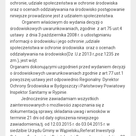
ochronie, udziale społeczeństwa w ochronie środowiska
oraz o ocenach oddziaływania na środowisko postępowanie
niniejsze prowadzone jest z udziałem społeczeństwa.
Organem właściwym do wydania decyzji o
środowiskowych uwarunkowaniach, zgodnie z art.75 ust.4
ustawy z dnia 3 października 2008 r. o udostępnianiu
informacji o środowisku i jego ochronie ,udziale
społeczeństwa w ochronie środowiska oraz o ocenach
oddziaływania na środowisko(Dz .U.z 2013 r.,poz.1235 ze
zm.), jest wójt.
Organami dokonującymi uzgodnień przed wydaniem decyzji
o środowiskowych uwarunkowaniach zgodnie z art.77 ust.1
powyższej ustawy jest odpowiednio Regionalny Dyrektor
Ochrony Środowiska w Bydgoszczy i Państwowy Powiatowy
Inspektor Sanitarny w Rypinie.
Jednocześnie zawiadamiam wszystkich
zainteresowanych o możliwości zapoznania się z
dokumentacją sprawy, składania uwag i wniosków w
terminie 21 dni od daty ogłoszenia niniejszego
zawiadomienia,tj. od 12.03.2015 r. do 03.04.2015 r. w
siedzibie Urzędu Gminy w Wąpielsku,Referat Inwestycji