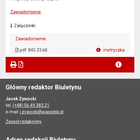
Zawiadomienie
Załączniki:
Zawiadomienie
. Plik w formacie: pdf
. Otwiera się w nowej karcie.
pdf
845.33 kB
metryczka
Plik w formacie
Główny redaktor Biuletynu
Jacek Żywocki
tel.
(+48) 56 49 383 21
e-mail:
j.zywocki@wapielsk.pl
Zespół redakcyjny
Adres redakcji Biuletynu