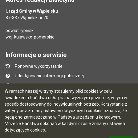
Urząd Gminy w Wąpielsku
87-337 Wąpielsk nr 20
powiat rypiński
woj. kujawsko-pomorskie
Informacje o serwisie
Ponowne wykorzystanie
Udostępnianie informacji publicznej
Mapa serwisu
W ramach naszej witryny stosujemy pliki cookies w celu
Instrukcja obsługi
świadczenia Państwu usług na najwyższym poziomie, w tym w
sposób dostosowany do indywidualnych potrzeb. Korzystanie z
Statystyki oglądalności
witryny bez zmiany ustawień dotyczących cookies oznacza, że
Ostatnio dodane
będą one zamieszczane w Państwa urządzeniu końcowym.
Możecie Państwo dokonać w każdym czasie zmiany ustawień
Ostatnia aktualizacja BIP: 07.08.2026 13:39
dotyczących cookies.