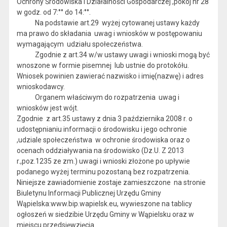
Ochrony Środowiska i Działalności Gospodarczej ,pokój nr 28
w godz. od 7:°° do 14:°°.
Na podstawie art.29 wyżej cytowanej ustawy każdy
ma prawo do składania uwag i wniosków w postępowaniu
wymagającym udziału społeczeństwa.
Zgodnie z art.34 w/w ustawy uwagi i wnioski mogą być
wnoszone w formie pisemnej lub ustnie do protokółu.
Wniosek powinien zawierać nazwisko i imię(nazwę) i adres
wnioskodawcy.
Organem właściwym do rozpatrzenia uwag i
wniosków jest wójt.
Zgodnie z art.35 ustawy z dnia 3 października 2008 r. o
udostępnianiu informacji o środowisku i jego ochronie
,udziale społeczeństwa w ochronie środowiska oraz o
ocenach oddziaływania na środowisko (Dz.U. Z 2013
r.,poz.1235 ze zm.) uwagi i wnioski złożone po upływie
podanego wyżej terminu pozostaną bez rozpatrzenia.
Niniejsze zawiadomienie zostaje zamieszczone na stronie
Biuletynu Informacji Publicznej Urzędu Gminy
Wąpielska:www.bip.wapielsk.eu, wywieszone na tablicy
ogłoszeń w siedzibie Urzędu Gminy w Wąpielsku oraz w
miejscu przedsięwzięcia.