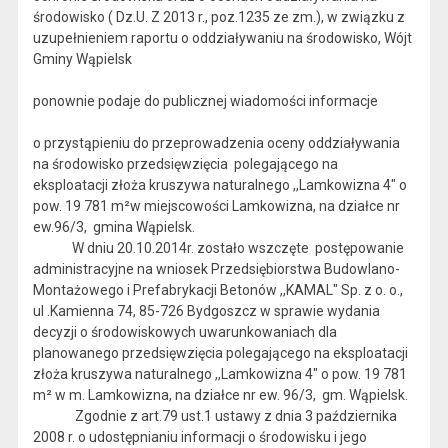
środowisko ( Dz.U. Z 2013 r., poz.1235 ze zm.), w związku z
uzupełnieniem raportu o oddziaływaniu na środowisko, Wójt
Gminy Wąpielsk
ponownie podaje do publicznej wiadomości informacje
o przystąpieniu do przeprowadzenia oceny oddziaływania
na środowisko przedsięwzięcia polegającego na
eksploatacji złoża kruszywa naturalnego ,,Lamkowizna 4" o
pow. 19 781 m²w miejscowości Lamkowizna, na działce nr
ew.96/3, gmina Wąpielsk.
W dniu 20.10.2014r. zostało wszczęte postępowanie
administracyjne na wniosek Przedsiębiorstwa Budowlano-
Montażowego i Prefabrykacji Betonów ,,KAMAL" Sp. z o. o.,
ul .Kamienna 74, 85-726 Bydgoszcz w sprawie wydania
decyzji o środowiskowych uwarunkowaniach dla
planowanego przedsięwzięcia polegającego na eksploatacji
złoża kruszywa naturalnego ,,Lamkowizna 4" o pow. 19 781
m² w m. Lamkowizna, na działce nr ew. 96/3, gm. Wąpielsk.
Zgodnie z art.79 ust.1 ustawy z dnia 3 października
2008 r. o udostępnianiu informacji o środowisku i jego