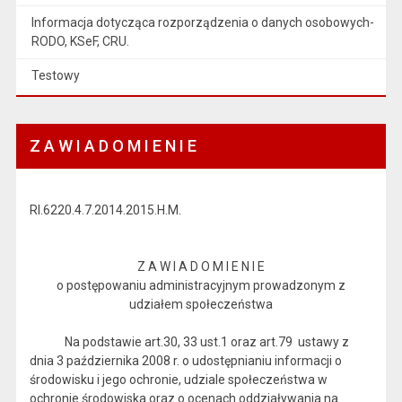
Informacja dotycząca rozporządzenia o danych osobowych-
RODO, KSeF, CRU.
Testowy
Z A W I A D O M I E N I E
RI.6220.4.7.2014.2015.H.M.
Z A W I A D O M I E N I E
o postępowaniu administracyjnym prowadzonym z
udziałem społeczeństwa
Na podstawie art.30, 33 ust.1 oraz art.79 ustawy z
dnia 3 października 2008 r. o udostępnianiu informacji o
środowisku i jego ochronie, udziale społeczeństwa w
ochronie środowiska oraz o ocenach oddziaływania na