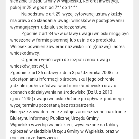
siedzibie Urzędu Gminy w Wąpielsku, Referat Inwestycji,
pokój nr 28 w godz. od 7:°° do 14:°°.
Na podstawie art.29 wyżej cytowanej ustawy każdy
ma prawo do składania uwag i wniosków w postępowaniu
wymagającym udziału społeczeństwa.
Zgodnie z art.34 w/w ustawy uwagi i wnioski mogą być
wnoszone w formie pisemnej lub ustnie do protokółu.
Wniosek powinien zawierać nazwisko i imię(nazwę) i adres
wnioskodawcy.
Organem właściwym do rozpatrzenia uwag i
wniosków jest wójt.
Zgodnie z art.35 ustawy z dnia 3 października 2008 r. o
udostępnianiu informacji o środowisku i jego ochronie
,udziale społeczeństwa w ochronie środowiska oraz o
ocenach oddziaływania na środowisko (Dz.U. z 2013
r.,poz.1235) uwagi i wnioski złożone po upływie podanego
wyżej terminu pozostaną bez rozpatrzenia.
Niniejsze zawiadomienie zostaje zamieszczone na stronie
Biuletynu Informacji Publicznej Urzędu Gminy
Wąpielska:www.bip.wapielsk.eu , wywieszone na tablicy
ogłoszeń w siedzibie Urzędu Gminy w Wąpielsku oraz w
miejscu przedsięwzięcia.