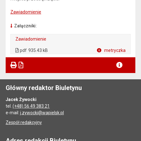
Zawiadomienie
Załączniki:
Zawiadomienie
. Plik w formacie: pdf
. Otwiera się w nowej karcie.
pdf
935.43 kB
metryczka
Plik w formacie
Główny redaktor Biuletynu
Jacek Żywocki
tel.
(+48) 56 49 383 21
e-mail:
j.zywocki@wapielsk.pl
Zespół redakcyjny
Adres redakcji Biuletynu