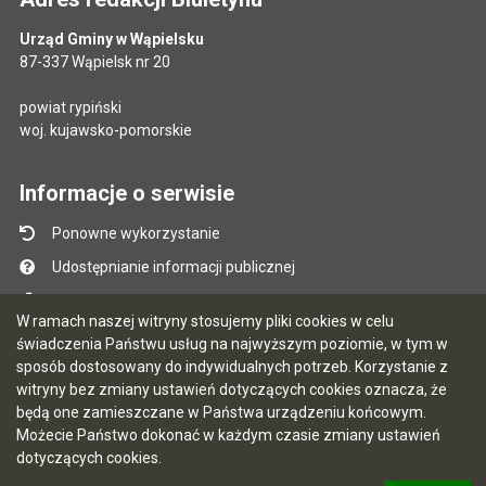
Urząd Gminy w Wąpielsku
87-337 Wąpielsk nr 20
powiat rypiński
woj. kujawsko-pomorskie
Informacje o serwisie
Ponowne wykorzystanie
Udostępnianie informacji publicznej
Mapa serwisu
W ramach naszej witryny stosujemy pliki cookies w celu
Instrukcja obsługi
świadczenia Państwu usług na najwyższym poziomie, w tym w
sposób dostosowany do indywidualnych potrzeb. Korzystanie z
Statystyki oglądalności
witryny bez zmiany ustawień dotyczących cookies oznacza, że
Ostatnio dodane
będą one zamieszczane w Państwa urządzeniu końcowym.
Możecie Państwo dokonać w każdym czasie zmiany ustawień
Ostatnia aktualizacja BIP: 07.08.2026 13:39
dotyczących cookies.