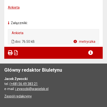
Ankieta
Załączniki:
Ankieta
. Plik w formacie: doc
doc
76.50 kB
metryczka
Plik w formacie
Główny redaktor Biuletynu
Jacek Żywocki
tel.
(+48) 56 49 383 21
e-mail:
j.zywocki@wapielsk.pl
Zespół redakcyjny