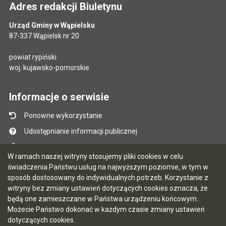
Adres redakcji Biuletynu
Urząd Gminy w Wąpielsku
87-337 Wąpielsk nr 20
powiat rypiński
woj. kujawsko-pomorskie
Informacje o serwisie
Ponowne wykorzystanie
Udostępnianie informacji publicznej
Mapa serwisu
W ramach naszej witryny stosujemy pliki cookies w celu
Instrukcja obsługi
świadczenia Państwu usług na najwyższym poziomie, w tym w
sposób dostosowany do indywidualnych potrzeb. Korzystanie z
Statystyki oglądalności
witryny bez zmiany ustawień dotyczących cookies oznacza, że
Ostatnio dodane
będą one zamieszczane w Państwa urządzeniu końcowym.
Możecie Państwo dokonać w każdym czasie zmiany ustawień
Ostatnia aktualizacja BIP: 04.08.2026 13:38
dotyczących cookies.