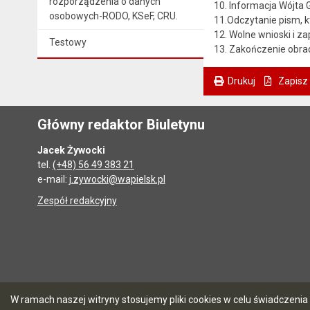
rozporządzenia o danych
10. Informacja Wójta
osobowych-RODO, KSeF, CRU.
11.Odczytanie pism, k
12. Wolne wnioski i za
Testowy
13. Zakończenie obra
Drukuj
Zapisz
. Ta sama treść dostępna jest na bieżącej stronie
Główny redaktor Biuletynu
Jacek Żywocki
tel.
(+48) 56 49 383 21
e-mail:
j.zywocki@wapielsk.pl
Zespół redakcyjny
W ramach naszej witryny stosujemy pliki cookies w celu świadczen