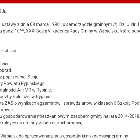
SJĘ
. 1 ustawy z dnia 08 marca 1990r. o samorządzie gminnym /tj. Dz. U. Nr.
a godz. 10ºº, XXXI Sesję VI kadencji Rady Gminy w Wąpielsku, która odbęd
k obrad:
ości.
obrad.
z poprzedniej Sesji.
ty Powiatu Rypińskiego.
łalności Ar i MR w Rypinie.
i Izby Rolniczej w Rypinie.
ika ZAS o wynikach egzaminów i sprawdzianów w klasach 6 Szkoły Pods
prawie;
mu gospodarowania mieszkaniowym zasobem gminy na lata 2014-2018
ów rolnych na gminny zasób nieruchomości,
 Wąpielsk do opracowania planu gospodarki niskoemisyjnej gminy.