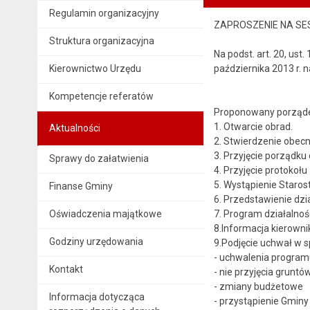
Regulamin organizacyjny
ZAPROSZENIE NA SE
Struktura organizacyjna
Na podst. art. 20, ust
Kierownictwo Urzędu
października 2013 r. n
Kompetencje referatów
Proponowany porząde
1. Otwarcie obrad.
Aktualności
2. Stwierdzenie obecn
3. Przyjęcie porządku 
Sprawy do załatwienia
4. Przyjęcie protokołu 
5. Wystąpienie Staros
Finanse Gminy
6. Przedstawienie dzia
Oświadczenia majątkowe
7. Program działalnośc
8.Informacja kierown
Godziny urzędowania
9.Podjęcie uchwał w s
- uchwalenia progra
Kontakt
- nie przyjęcia grunt
- zmiany budżetowe
Informacja dotycząca
- przystąpienie Gminy