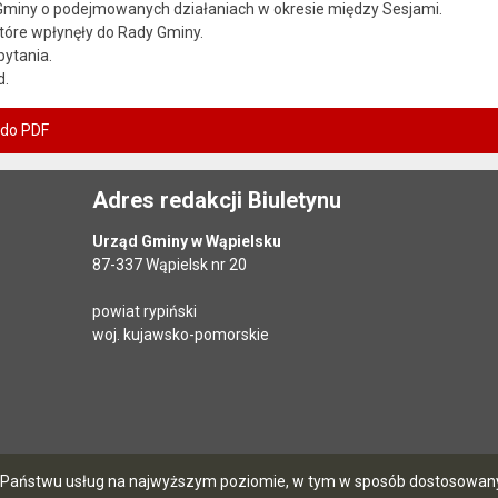
 Gminy o podejmowanych działaniach w okresie między Sesjami.
tóre wpłynęły do Rady Gminy.
pytania.
d.
 do PDF
Adres redakcji Biuletynu
Urząd Gminy w Wąpielsku
87-337 Wąpielsk nr 20
powiat rypiński
woj. kujawsko-pomorskie
ia Państwu usług na najwyższym poziomie, w tym w sposób dostosowany 