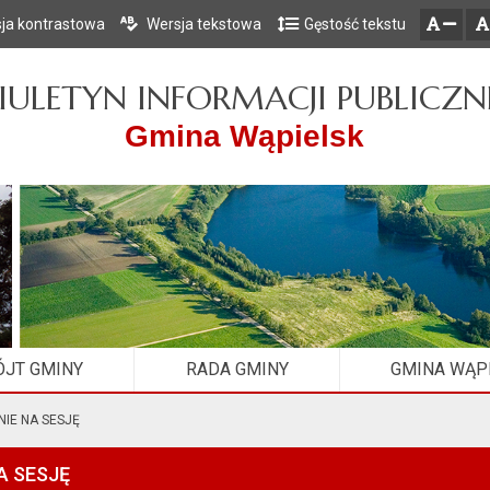
ja kontrastowa
Wersja tekstowa
Gęstość tekstu
Przejdź do głównego menu
Przejdź do mapy serwisu
Przejdź do treści
zresetuj
zmniejsz czcionkę
IULETYN INFORMACJI PUBLICZN
Gmina Wąpielsk
JT GMINY
RADA GMINY
GMINA WĄP
IE NA SESJĘ
A SESJĘ