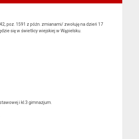
 142, poz. 1591 z późn. zmianami/ zwołuję na dzień 17
zie się w świetlicy wiejskiej w Wąpielsku.
tawowej i kl.3 gimnazjum.
,