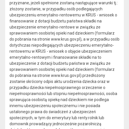
przyznane, jeżeli spełnione zostaną następujące warunki tj.:
złożony zostanie, w przypadku osób podlegających
ubezpieczeniu emerytalno-rentowemu w KRUS - wniosek o
finansowanie z dotacji budżetu państwa składki na
ubezpieczenie emerytalno-rentowe w związku ze
sprawowaniem osobistej opieki nad dzieckiem (formularz
do pobrania na stronie www.krus.gov.pl), a w przypadku osób
dotychczas niepodlegających ubezpieczeniu emerytalno-
rentowemu w KRUS - wniosek o objęcie ubezpieczeniem
emerytalno-rentowym i finansowanie składki na to
ubezpieczenie z dotacji budżetu państwa w związku ze
sprawowaniem osobistej opieki nad dzieckiem (formularz
do pobrania na stronie www.krus.gov.pl).przedłożony
zostanie skrócony odpis aktu urodzenia dziecka oraz w
przypadku dziecka niepełnosprawnego orzeczenie o
niepełnosprawności lub stopniu niepełnosprawności, osoba
sprawująca osobistą opiekę nad dzieckiem nie podlega
innemu ubezpieczeniu społecznemu i nie posiada
ustalonego prawa do świadczeń z ubezpieczeń
społecznych, w tym do emerytury lub renty.rolnik lub
domownik prowadzący jednocześnie pozarolniczą