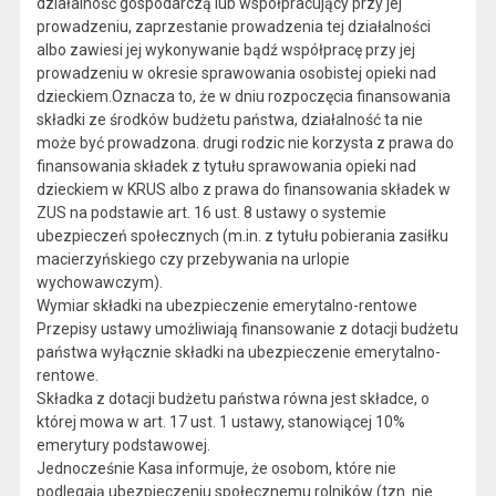
działalność gospodarczą lub współpracujący przy jej
prowadzeniu, zaprzestanie prowadzenia tej działalności
albo zawiesi jej wykonywanie bądź współpracę przy jej
prowadzeniu w okresie sprawowania osobistej opieki nad
dzieckiem.Oznacza to, że w dniu rozpoczęcia finansowania
składki ze środków budżetu państwa, działalność ta nie
może być prowadzona. drugi rodzic nie korzysta z prawa do
finansowania składek z tytułu sprawowania opieki nad
dzieckiem w KRUS albo z prawa do finansowania składek w
ZUS na podstawie art. 16 ust. 8 ustawy o systemie
ubezpieczeń społecznych (m.in. z tytułu pobierania zasiłku
macierzyńskiego czy przebywania na urlopie
wychowawczym).
Wymiar składki na ubezpieczenie emerytalno-rentowe
Przepisy ustawy umożliwiają finansowanie z dotacji budżetu
państwa wyłącznie składki na ubezpieczenie emerytalno-
rentowe.
Składka z dotacji budżetu państwa równa jest składce, o
której mowa w art. 17 ust. 1 ustawy, stanowiącej 10%
emerytury podstawowej.
Jednocześnie Kasa informuje, że osobom, które nie
podlegają ubezpieczeniu społecznemu rolników (tzn. nie