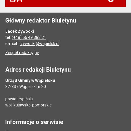
Główny redaktor Biuletynu
Jacek Żywocki
tel.
(+48) 56 49 383 21
e-mail:
j.zywocki@wapielsk.pl
Zespół redakcyjny
Adres redakcji Biuletynu
Urząd Gminy w Wąpielsku
87-337 Wąpielsk nr 20
powiat rypiński
woj. kujawsko-pomorskie
Informacje o serwisie