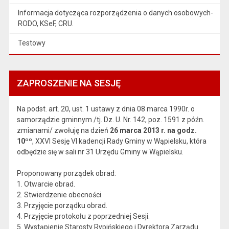
Informacja dotycząca rozporządzenia o danych osobowych-
RODO, KSeF, CRU.
Testowy
ZAPROSZENIE NA SESJĘ
Na podst. art. 20, ust. 1 ustawy z dnia 08 marca 1990r. o
samorządzie gminnym /tj. Dz. U. Nr. 142, poz. 1591 z późn.
zmianami/ zwołuję na dzień
26 marca 2013 r. na godz.
10ºº
, XXVI Sesję VI kadencji Rady Gminy w Wąpielsku, która
odbędzie się w sali nr 31 Urzędu Gminy w Wąpielsku.
Proponowany porządek obrad:
1. Otwarcie obrad.
2. Stwierdzenie obecności.
3. Przyjęcie porządku obrad.
4. Przyjęcie protokołu z poprzedniej Sesji.
5. Wystąpienie Starosty Rypińskiego i Dyrektora Zarządu