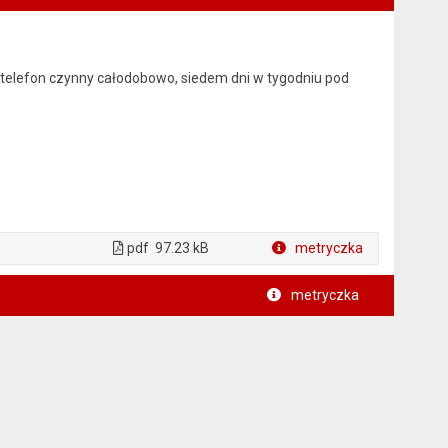
 telefon czynny całodobowo, siedem dni w tygodniu pod
pdf
97.23 kB
metryczka
Plik w formacie
metryczka