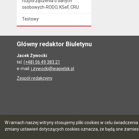
rozporządzenia o danych
osobowych-RODO, KSeF, CRU.
Testowy
Główny redaktor Biuletynu
Jacek Żywocki
tel.
(+48) 56 49 383 21
e-mail:
j.zywocki@wapielsk.pl
Zespół redakcyjny
W ramach naszej witryny stosujemy pliki cookies w celu świadczen
zmiany ustawień dotyczących cookies oznacza, że będą one zamie
5.7.0 [90]