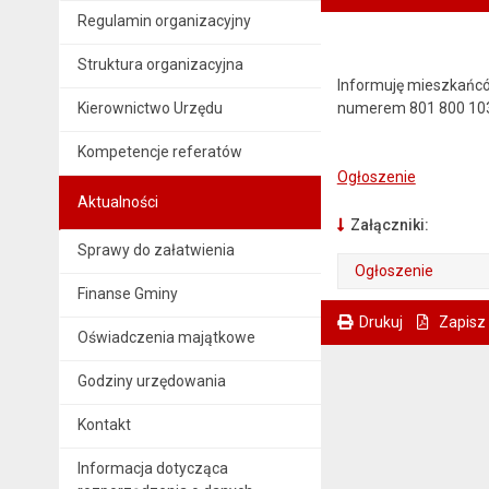
Regulamin organizacyjny
Struktura organizacyjna
Informuję mieszkańcó
Kierownictwo Urzędu
numerem 801 800 10
Kompetencje referatów
Ogłoszenie
Aktualności
Załączniki:
Sprawy do załatwienia
Ogłoszenie
Finanse Gminy
. Plik w formacie: pdf
. Otwiera się w nowej karcie.
Drukuj
Zapisz
Oświadczenia majątkowe
. Ta sama treść dostępna jest na bieżącej stronie
Godziny urzędowania
Kontakt
Informacja dotycząca