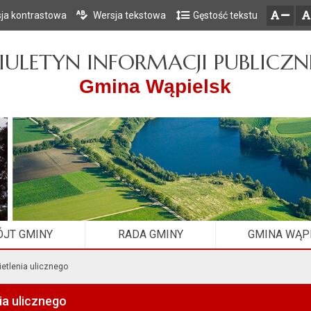
ja kontrastowa
Wersja tekstowa
Gęstość tekstu
Przejdź do głównego menu
Przejdź do mapy serwisu
Przejdź do treści
zresetuj
zmniejsz czcionkę
IULETYN INFORMACJI PUBLICZN
Gmina Wąpielsk
JT GMINY
RADA GMINY
GMINA WĄP
etlenia ulicznego
ia ulicznego