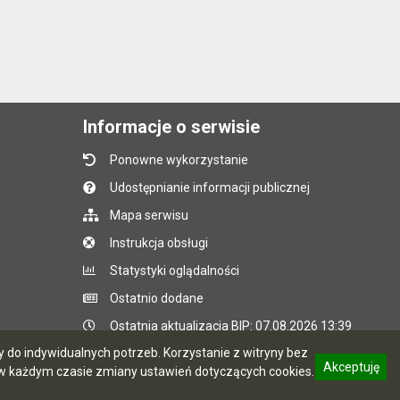
Informacje o serwisie
Ponowne wykorzystanie
Udostępnianie informacji publicznej
Mapa serwisu
Instrukcja obsługi
Statystyki oglądalności
Ostatnio dodane
Ostatnia aktualizacja BIP: 07.08.2026 13:39
do indywidualnych potrzeb. Korzystanie z witryny bez
Akceptuję
 każdym czasie zmiany ustawień dotyczących cookies.
CMS i hosting: Logonet Sp. z o.o. w Bydgoszczy
informację o polityce prywatności