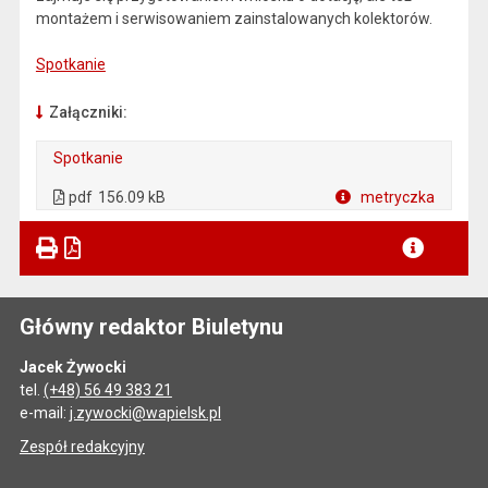
montażem i serwisowaniem zainstalowanych kolektorów.
Spotkanie
Załączniki:
Spotkanie
. Plik w formacie: pdf
. Otwiera się w nowej karcie.
pdf
156.09 kB
metryczka
Plik w formacie
Główny redaktor Biuletynu
Jacek Żywocki
tel.
(+48) 56 49 383 21
e-mail:
j.zywocki@wapielsk.pl
Zespół redakcyjny