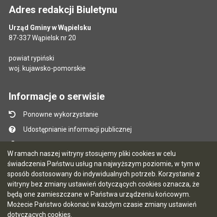
Adres redakcji Biuletynu
Urząd Gminy w Wąpielsku
87-337 Wąpielsk nr 20
powiat rypiński
woj. kujawsko-pomorskie
Informacje o serwisie
Ponowne wykorzystanie
Udostępnianie informacji publicznej
Mapa serwisu
W ramach naszej witryny stosujemy pliki cookies w celu
Instrukcja obsługi
świadczenia Państwu usług na najwyższym poziomie, w tym w
sposób dostosowany do indywidualnych potrzeb. Korzystanie z
Statystyki oglądalności
witryny bez zmiany ustawień dotyczących cookies oznacza, że
Ostatnio dodane
będą one zamieszczane w Państwa urządzeniu końcowym.
Możecie Państwo dokonać w każdym czasie zmiany ustawień
Ostatnia aktualizacja BIP: 06.08.2026 10:47
dotyczących cookies.