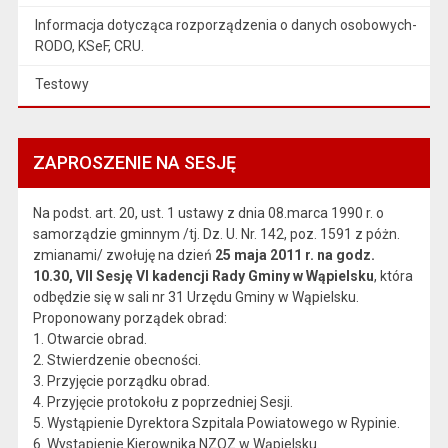
Informacja dotycząca rozporządzenia o danych osobowych-
RODO, KSeF, CRU.
Testowy
ZAPROSZENIE NA SESJĘ
Na podst. art. 20, ust. 1 ustawy z dnia 08.marca 1990 r. o
samorządzie gminnym /tj. Dz. U. Nr. 142, poz. 1591 z póżn.
zmianami/ zwołuję na dzień
25 maja 2011 r. na godz.
10.30, VII Sesję VI kadencji Rady Gminy w Wąpielsku
, która
odbędzie się w sali nr 31 Urzędu Gminy w Wąpielsku.
Proponowany porządek obrad:
1. Otwarcie obrad.
2. Stwierdzenie obecności.
3. Przyjęcie porządku obrad.
4. Przyjęcie protokołu z poprzedniej Sesji.
5. Wystąpienie Dyrektora Szpitala Powiatowego w Rypinie.
6. Wystąpienie Kierownika NZOZ w Wąpielsku.