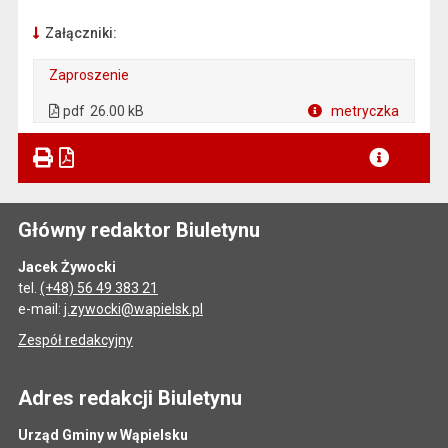
Załączniki:
Zaproszenie
. Plik w formacie: pdf
. Otwiera się w nowej karcie.
pdf
26.00 kB
metryczka
Plik w formacie
Główny redaktor Biuletynu
Jacek Żywocki
tel.
(+48) 56 49 383 21
e-mail:
j.zywocki@wapielsk.pl
Zespół redakcyjny
Adres redakcji Biuletynu
Urząd Gminy w Wąpielsku