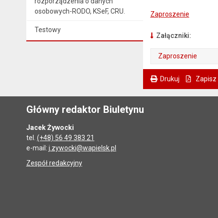
rozporządzenia o danych
osobowych-RODO, KSeF, CRU.
Zaproszenie
Testowy
Załączniki:
Zaproszenie
. Plik w formacie: pdf
. Otwiera się w nowej karcie.
Drukuj
Zapisz
. Ta sama treść dostępna jest na bieżącej stronie
Główny redaktor Biuletynu
Jacek Żywocki
tel.
(+48) 56 49 383 21
e-mail:
j.zywocki@wapielsk.pl
Zespół redakcyjny