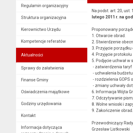
Regulamin organizacyjny
Na podst. art. 20, ust
lutego 2011 r. na go
Struktura organizacyjna
Kierownictwo Urzędu
Proponowany porząde
1. Otwarcie obrad.
Kompetencje referatów
2. Stwierdzenie obecn
3. Przyjęcie porządku 
4. Przyjęcie protokołu 
Aktualności
5. Podjęcie uchwał w 
- zatwierdzenia tary
Sprawy do załatwienia
- uchwalenia budżetu
- rozdzielenia GOPS 
Finanse Gminy
- zmiany uchwały doty
Oświadczenia majątkowe
6. Informacja Wójta 
7. Odczytywanie pism,
Godziny urzędowania
8. Wolne wnioski i zap
9. Zakończenie obrad.
Kontakt
Przewodniczący Rady
Informacja dotycząca
Grzesław Listkowski