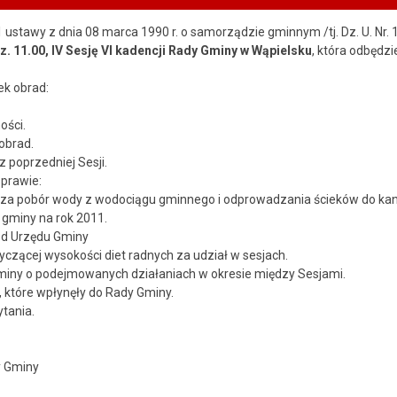
. 1 ustawy z dnia 08 marca 1990 r. o samorządzie gminnym /tj. Dz. U. Nr
dz. 11.00, IV Sesję VI kadencji Rady Gminy w Wąpielsku
, która odbędzi
k obrad:
ości.
obrad.
z poprzedniej Sesji.
sprawie:
f za pobór wody z wodociągu gminnego i odprowadzania ścieków do kana
 gminy na rok 2011.
od Urzędu Gminy
czącej wysokości diet radnych za udział w sesjach.
Gminy o podejmowanych działaniach w okresie między Sesjami.
 które wpłynęły do Rady Gminy.
ytania.
 Gminy