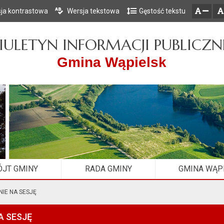
ja kontrastowa
Wersja tekstowa
Gęstość tekstu
Przejdź do głównego menu
Przejdź do mapy serwisu
Przejdź do treści
zresetuj
zmniejsz czcionkę
IULETYN INFORMACJI PUBLICZN
Gmina Wąpielsk
JT GMINY
RADA GMINY
GMINA WĄP
IE NA SESJĘ
A SESJĘ