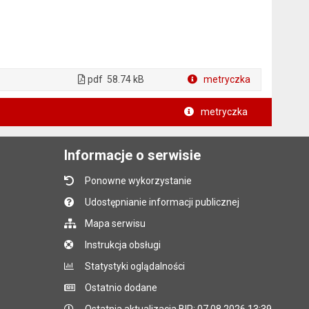
pdf
58.74 kB
metryczka
Plik w formacie
metryczka
Informacje o serwisie
Ponowne wykorzystanie
Udostępnianie informacji publicznej
Mapa serwisu
Instrukcja obsługi
Statystyki oglądalności
Ostatnio dodane
Ostatnia aktualizacja BIP: 07.08.2026 13:39