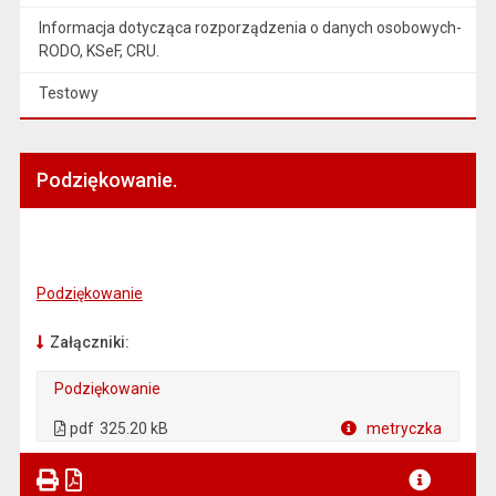
Informacja dotycząca rozporządzenia o danych osobowych-
RODO, KSeF, CRU.
Testowy
Podziękowanie.
Podziękowanie
Załączniki:
Podziękowanie
. Plik w formacie: pdf
. Otwiera się w nowej karcie.
pdf
325.20 kB
metryczka
Plik w formacie