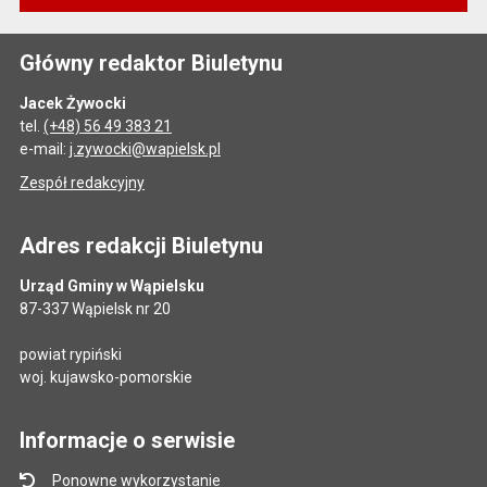
Główny redaktor Biuletynu
Jacek Żywocki
tel.
(+48) 56 49 383 21
e-mail:
j.zywocki@wapielsk.pl
Zespół redakcyjny
Adres redakcji Biuletynu
Urząd Gminy w Wąpielsku
87-337 Wąpielsk nr 20
powiat rypiński
woj. kujawsko-pomorskie
Informacje o serwisie
Ponowne wykorzystanie