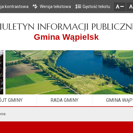
ja kontrastowa
Wersja tekstowa
Gęstość tekstu
Przejdź do głównego menu
Przejdź do mapy serwisu
Przejdź do treści
zresetuj
zmniejsz czcionkę
IULETYN INFORMACJI PUBLICZN
Gmina Wąpielsk
JT GMINY
RADA GMINY
GMINA WĄP
enie