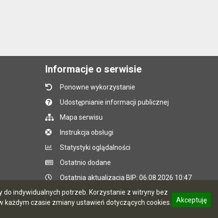
Informacje o serwisie
Ponowne wykorzystanie
Udostępnianie informacji publicznej
Mapa serwisu
Instrukcja obsługi
Statystyki oglądalności
Ostatnio dodane
Ostatnia aktualizacja BIP: 06.08.2026 10:47
do indywidualnych potrzeb. Korzystanie z witryny bez
Akceptuję
 każdym czasie zmiany ustawień dotyczących cookies.
CMS i hosting: Logonet Sp. z o.o. w Bydgoszczy
informację o polityce prywatności