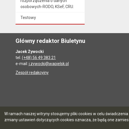
rozporządzenia o danych
osobowych-RODO, KSeF, CRU.
Testowy
Główny redaktor Biuletynu
Jacek Żywocki
tel.
(+48) 56 49 383 21
e-mail:
j.zywocki@wapielsk.pl
Zespół redakcyjny
W ramach naszej witryny stosujemy pliki cookies w celu świadczen
zmiany ustawień dotyczących cookies oznacza, że będą one zamie
5.7.0 [90]