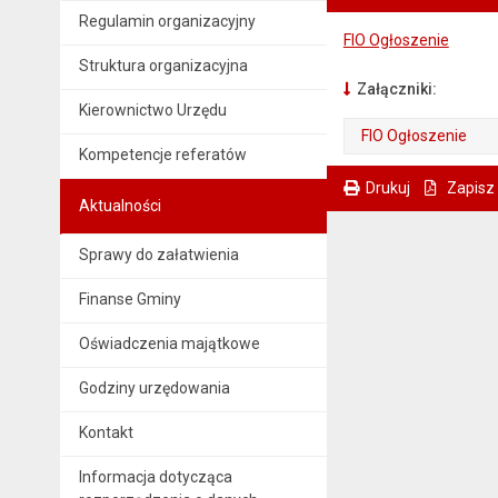
Regulamin organizacyjny
FIO Ogłoszenie
Struktura organizacyjna
Załączniki:
Kierownictwo Urzędu
FIO Ogłoszenie
Kompetencje referatów
. Plik w formacie: pdf
. Otwiera się w nowej karcie.
Drukuj
Zapisz
Aktualności
. Ta sama treść dostępna jest na bieżącej stronie
Sprawy do załatwienia
Finanse Gminy
Oświadczenia majątkowe
Godziny urzędowania
Kontakt
Informacja dotycząca