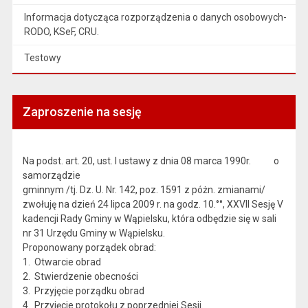
Informacja dotycząca rozporządzenia o danych osobowych-
RODO, KSeF, CRU.
Testowy
Zaproszenie na sesję
Na podst. art. 20, ust. l ustawy z dnia 08 marca 1990r. o
samorządzie
gminnym /tj. Dz. U. Nr. 142, poz. 1591 z póżn. zmianami/
zwołuję na dzień 24 lipca 2009 r. na godz. 10.°°, XXVII Sesję V
kadencji Rady Gminy w Wąpielsku, która odbędzie się w sali
nr 31 Urzędu Gminy w Wąpielsku.
Proponowany porządek obrad:
1. Otwarcie obrad
2. Stwierdzenie obecności
3. Przyjęcie porządku obrad
4. Przyjęcie protokołu z poprzedniej Sesji.