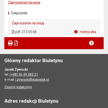
Zaproszenie na sesję
Załączniki:
Zaproszenie na sesję
. Plik w formacie: pdf
. Otwiera się w nowej karcie.
pdf
213.55 kB
metryczka
Plik w formacie
Główny redaktor Biuletynu
Jacek Żywocki
tel.
(+48) 56 49 383 21
e-mail:
j.zywocki@wapielsk.pl
Zespół redakcyjny
Adres redakcji Biuletynu