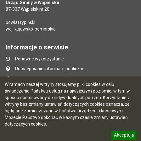
Urząd Gminy w Wąpielsku
87-337 Wąpielsk nr 20
powiat rypiński
woj. kujawsko-pomorskie
Informacje o serwisie
Ponowne wykorzystanie
Udostępnianie informacji publicznej
Mapa serwisu
W ramach naszej witryny stosujemy pliki cookies w celu
Instrukcja obsługi
świadczenia Państwu usług na najwyższym poziomie, w tym w
sposób dostosowany do indywidualnych potrzeb. Korzystanie z
Statystyki oglądalności
witryny bez zmiany ustawień dotyczących cookies oznacza, że
Ostatnio dodane
będą one zamieszczane w Państwa urządzeniu końcowym.
Możecie Państwo dokonać w każdym czasie zmiany ustawień
Ostatnia aktualizacja BIP: 07.08.2026 13:39
dotyczących cookies.
Akceptuję
5.7.0 [90]
CMS i hosting: Logonet Sp. z o.o. w Bydgoszczy
informację o polityce prywatności