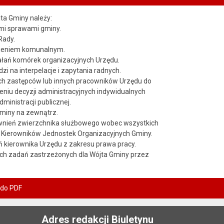
ta Gminy należy:
ymi sprawami gminy.
Rady.
ieniem komunalnym.
ałań komórek organizacyjnych Urzędu.
zi na interpelacje i zapytania radnych.
ch zastępców lub innych pracowników Urzędu do
niu decyzji administracyjnych indywidualnych
ministracji publicznej.
miny na zewnątrz.
wnień zwierzchnika służbowego wobec wszystkich
 Kierowników Jednostek Organizacyjnych Gminy.
 kierownika Urzędu z zakresu prawa pracy.
ch zadań zastrzeżonych dla Wójta Gminy przez
 do PDF
Adres redakcji Biuletynu