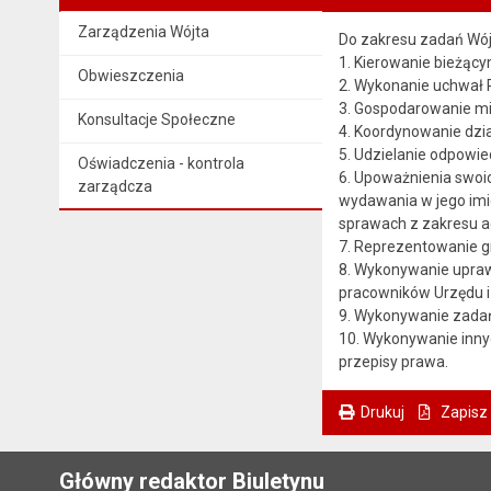
Zarządzenia Wójta
Do zakresu zadań Wój
1. Kierowanie bieżąc
Obwieszczenia
2. Wykonanie uchwał 
3. Gospodarowanie m
Konsultacje Społeczne
4. Koordynowanie dzi
5. Udzielanie odpowied
Oświadczenia - kontrola
6. Upoważnienia swoi
zarządcza
wydawania w jego imie
sprawach z zakresu ad
7. Reprezentowanie g
8. Wykonywanie upra
pracowników Urzędu i
9. Wykonywanie zadań
10. Wykonywanie inny
przepisy prawa.
Drukuj
Zapisz
. Ta sama treść dostępna jest na bieżącej stronie
Główny redaktor Biuletynu