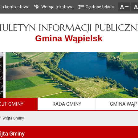
ja kontrastowa
Wersja tekstowa
Gęstość tekstu
Przejdź do głównego menu
Przejdź do mapy serwisu
Przejdź do treści
zresetuj
zmniejsz czcionkę
IULETYN INFORMACJI PUBLICZN
Gmina Wąpielsk
JT GMINY
RADA GMINY
GMINA WĄP
ń Wójta Gminy
jta Gminy