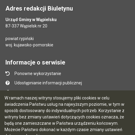
Adres redakcji Biuletynu
Urząd Gminy w Wąpielsku
87-337 Wąpielsk nr 20
powiat rypiński
woj. kujawsko-pomorskie
Informacje o serwisie
Ponowne wykorzystanie
Udostępnianie informacji publicznej
Mapa serwisu
W ramach naszej witryny stosujemy pliki cookies w celu
Instrukcja obsługi
świadczenia Państwu usług na najwyższym poziomie, w tym w
sposób dostosowany do indywidualnych potrzeb. Korzystanie z
Statystyki oglądalności
witryny bez zmiany ustawień dotyczących cookies oznacza, że
Ostatnio dodane
będą one zamieszczane w Państwa urządzeniu końcowym.
Możecie Państwo dokonać w każdym czasie zmiany ustawień
Ostatnia aktualizacja BIP: 07.08.2026 13:39