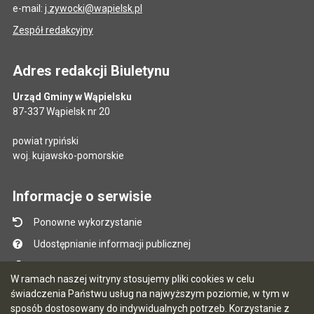
e-mail:
j.zywocki@wapielsk.pl
Zespół redakcyjny
Adres redakcji Biuletynu
Urząd Gminy w Wąpielsku
87-337 Wąpielsk nr 20
powiat rypiński
woj. kujawsko-pomorskie
Informacje o serwisie
Ponowne wykorzystanie
Udostępnianie informacji publicznej
Mapa serwisu
W ramach naszej witryny stosujemy pliki cookies w celu
Instrukcja obsługi
świadczenia Państwu usług na najwyższym poziomie, w tym w
sposób dostosowany do indywidualnych potrzeb. Korzystanie z
Statystyki oglądalności