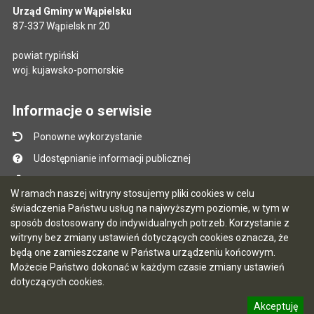
Urząd Gminy w Wąpielsku
87-337 Wąpielsk nr 20
powiat rypiński
woj. kujawsko-pomorskie
Informacje o serwisie
Ponowne wykorzystanie
Udostępnianie informacji publicznej
Mapa serwisu
W ramach naszej witryny stosujemy pliki cookies w celu
Instrukcja obsługi
świadczenia Państwu usług na najwyższym poziomie, w tym w
sposób dostosowany do indywidualnych potrzeb. Korzystanie z
Statystyki oglądalności
witryny bez zmiany ustawień dotyczących cookies oznacza, że
Ostatnio dodane
będą one zamieszczane w Państwa urządzeniu końcowym.
Możecie Państwo dokonać w każdym czasie zmiany ustawień
Ostatnia aktualizacja BIP: 07.08.2026 13:39
dotyczących cookies.
Akceptuję
5.7.0 [90]
CMS i hosting: Logonet Sp. z o.o. w Bydgoszczy