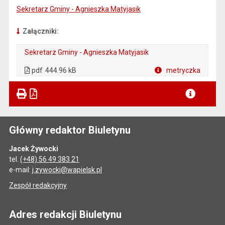
Sekretarz Gminy - Agnieszka Matyjasik
Załączniki:
Sekretarz Gminy - Agnieszka Matyjasik
. Plik w formacie: pdf
. Otwiera się w nowej karcie.
pdf
444.96 kB
metryczka
Plik w formacie
Główny redaktor Biuletynu
Jacek Żywocki
tel.
(+48) 56 49 383 21
e-mail:
j.zywocki@wapielsk.pl
Zespół redakcyjny
Adres redakcji Biuletynu