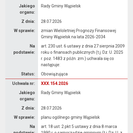
Jakiego
Rady Gminy Wąpielsk
organu:
Z dnia:
28.07.2026
W sprawie:
zmian Wieloletniej Prognozy Finansowej
Gminy Wąpielsk na lata 2026-2034
Na
art. 230 ust. 6 ustawy z dnia 27 sierpnia 2009
podstawie:
roku o finansach publicznych (t.j. Dz. U. 2025
r. poz. 1483 z późn. zm.) uchwala się co
następuje:
Status:
Obowiązująca
Dane uchwały nr XXX.154.2026
Uchwała nr:
XXX.154.2026
Jakiego
Rady Gminy Wąpielsk
organu:
Z dnia:
28.07.2026
W sprawie:
planu ogólnego gminy Wąpielsk
Na
art. 18 ust. 2 pkt 5 ustawy z dnia 8 marca
podstawie:
1990 r. o samorządzie gminnym (t.j. Dz. U. z