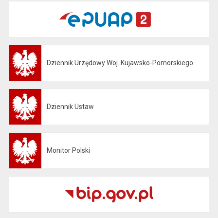
Dziennik Urzędowy Woj. Kujawsko-Pomorskiego
Otwiera się w nowej karcie
Dziennik Ustaw
Otwiera się w nowej karcie
Monitor Polski
Otwiera się w nowej karcie