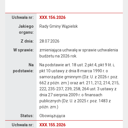
Dane uchwały nr XXX.156.2026
Uchwała nr:
XXX.156.2026
Jakiego
Rady Gminy Wąpielsk
organu:
Z dnia:
28.07.2026
W sprawie:
zmieniająca uchwałę w sprawie uchwalenia
budżetu na 2026 rok.
Na
Na podstawie art. 18 ust. 2 pkt 4, pkt 9 lit. i,
podstawie:
pkt 10 ustawy z dnia 8 marca 1990 r. o
samorządzie gminnym (Dz. U. z 2026 r. poz.
662 z późn. zm.) oraz art. 211, 212, 214, 215,
222, 235-237, 239, 258, 264 ust. 3 ustawy z
dnia 27 sierpnia 2009 r. o finansach
publicznych (Dz. U. z 2025 r. poz. 1483 z
późn. zm.)
Status:
Obowiązująca
Dane uchwały nr XXX.155.2026
Uchwała nr:
XXX.155.2026