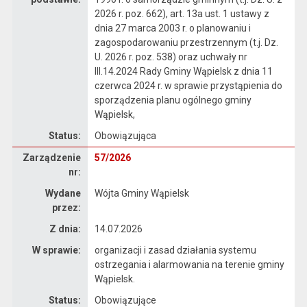
2026 r. poz. 662), art. 13a ust. 1 ustawy z
dnia 27 marca 2003 r. o planowaniu i
zagospodarowaniu przestrzennym (t.j. Dz.
U. 2026 r. poz. 538) oraz uchwały nr
III.14.2024 Rady Gminy Wąpielsk z dnia 11
czerwca 2024 r. w sprawie przystąpienia do
sporządzenia planu ogólnego gminy
Wąpielsk,
Status:
Obowiązująca
Zarządzenie
Zarządzenie
57/2026
nr:
Wydane
Wójta Gminy Wąpielsk
przez:
Z dnia:
14.07.2026
W sprawie:
organizacji i zasad działania systemu
ostrzegania i alarmowania na terenie gminy
Wąpielsk.
Status:
Obowiązujące