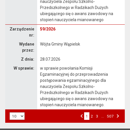
nauczyciela Zespołu Szkolno-
Przedszkolnego w Radzikach Dużych
ubiegającego się o awans zawodowy na
stopień nauczyciela mianowanego
Zarządzenie
Zarządzenie
59/2026
nr:
Wydane
Wójta Gminy Wąpielsk
przez:
Z dnia:
28.07.2026
W sprawie:
w sprawie powołania Komisji
Egzaminacyjnej do przeprowadzenia
postępowania egzaminacyjnego dla
nauczyciela Zespołu Szkolno-
Przedszkolnego w Radzikach Dużych
ubiegającego się o awans zawodowy na
stopień nauczyciela mianowanego.
Liczba art. na stronie:
1
Przejdź do strony numer
2
Przejdź do strony numer
3
…
Przejdź do strony numer
507
Strona numer
Poprzednia strona
Następna strona