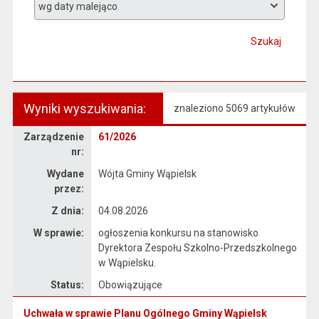
Szukaj
Wyniki wyszukiwania:
znaleziono 5069 artykułów
Zarządzenie
Zarządzenie
61/2026
nr:
Wydane
Wójta Gminy Wąpielsk
przez:
Z dnia:
04.08.2026
W sprawie:
ogłoszenia konkursu na stanowisko
Dyrektora Zespołu Szkolno-Przedszkolnego
w Wąpielsku.
Status:
Obowiązujące
Uchwała w sprawie Planu Ogólnego Gminy Wąpielsk