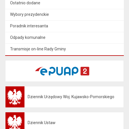
Ostatnio dodane
Wybory prezydenckie
Poradnik interesanta
Odpady komunalne
Transmisje on-line Rady Gminy
Dziennik Urzędowy Woj. Kujawsko-Pomorskiego
Otwiera się w nowej karcie
Dziennik Ustaw
Otwiera się w nowej karcie