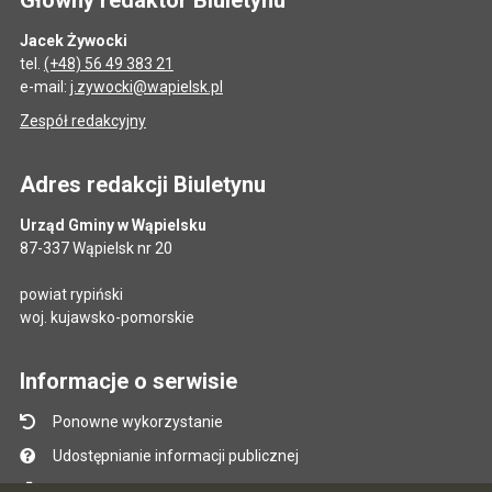
Jacek Żywocki
tel.
(+48) 56 49 383 21
e-mail:
j.zywocki@wapielsk.pl
Zespół redakcyjny
Adres redakcji Biuletynu
Urząd Gminy w Wąpielsku
87-337 Wąpielsk nr 20
powiat rypiński
woj. kujawsko-pomorskie
Informacje o serwisie
Ponowne wykorzystanie
Udostępnianie informacji publicznej
Mapa serwisu