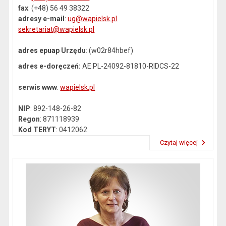
fax
: (+48) 56 49 38322
adresy e-mail
:
ug@wapielsk.pl
sekretariat@wapielsk.pl
adres epuap Urzędu
: (w02r84hbef)
adres e-doręczeń:
AE:PL-24092-81810-RIDCS-22
serwis www
:
wapielsk.pl
NIP
: 892-148-26-82
Regon
: 871118939
Kod TERYT
: 0412062
Czytaj więcej
Przeczytaj artykuł "Dane kontaktowe"