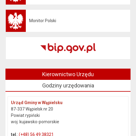
Monitor Polski
Otwiera się w nowej karcie
Kierownictwo Urzędu
Godziny urzędowania
Urząd Gminy w Wąpielsku
87-337 Wąpielsk nr 20
Powiat rypiński
woj. kujawsko-pomorskie
tel
.:
(+48) 56 49 38321