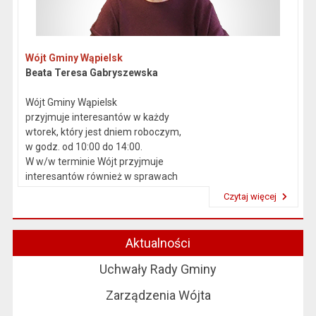
Wójt Gminy Wąpielsk
Beata Teresa Gabryszewska
Wójt Gminy Wąpielsk
przyjmuje interesantów w każdy
wtorek, który jest dniem roboczym,
w godz. od 10:00 do 14:00.
W w/w terminie Wójt przyjmuje
interesantów również w sprawach
skarg i wniosków.
Czytaj więcej
Przeczytaj artykuł "Kierownictwo Urzędu"
Aktualności
Uchwały Rady Gminy
Zarządzenia Wójta