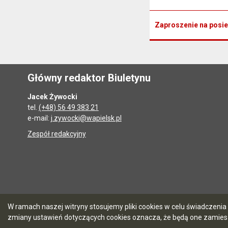
Zaproszenie na posie
Główny redaktor Biuletynu
Jacek Żywocki
tel.
(+48) 56 49 383 21
e-mail:
j.zywocki@wapielsk.pl
Zespół redakcyjny
W ramach naszej witryny stosujemy pliki cookies w celu świadczen
zmiany ustawień dotyczących cookies oznacza, że będą one zamie
5.7.0 [90]