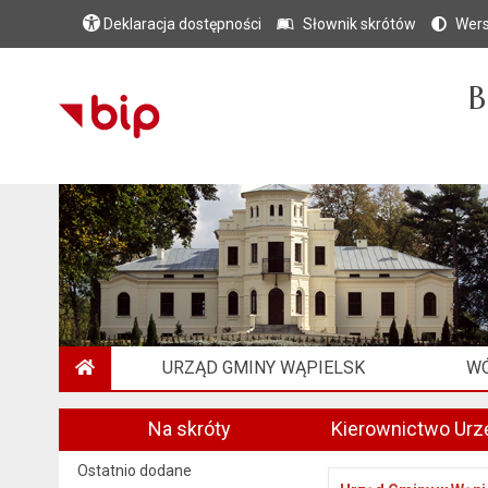
Deklaracja dostępności
Słownik skrótów
Wers
B
URZĄD GMINY WĄPIELSK
WÓ
STRONA GŁÓWNA
Na skróty
Kierownictwo Urz
Ostatnio dodane