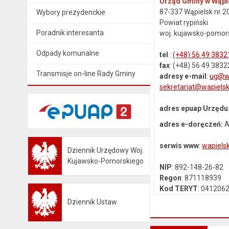
Urząd Gminy w Wąpi
87-337 Wąpielsk nr 2
Wybory prezydenckie
Powiat rypiński
Poradnik interesanta
woj. kujawsko-pomor
Odpady komunalne
tel
.:
(+48) 56 49 3832
fax
: (+48) 56 49 3832
Transmisje on-line Rady Gminy
adresy e-mail
:
ug@wa
sekretariat@wapielsk
adres epuap Urzędu
adres e-doręczeń:
A
serwis www
:
wapielsk
Dziennik Urzędowy Woj.
Otwiera się w nowej karcie
Kujawsko-Pomorskiego
NIP
: 892-148-26-82
Regon
: 871118939
Kod TERYT
: 041206
Dziennik Ustaw
Otwiera się w nowej karcie