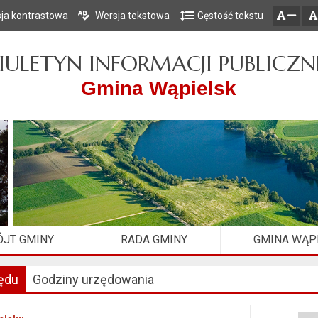
ja kontrastowa
Wersja tekstowa
Gęstość tekstu
Przejdź do głównego menu
Przejdź do mapy serwisu
Przejdź do treści
zresetuj
zmniejsz czcionkę
IULETYN INFORMACJI PUBLICZN
Gmina Wąpielsk
JT GMINY
RADA GMINY
GMINA WĄP
ędu
Godziny urzędowania