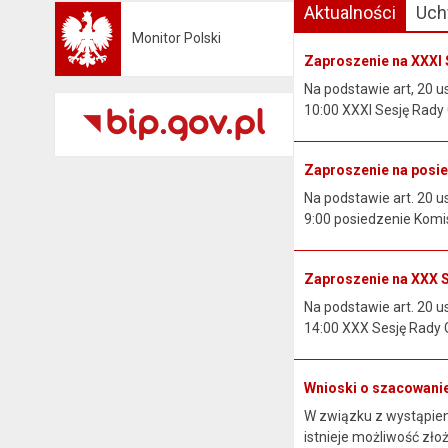
Aktualności
Uch
Monitor Polski
Otwiera się w nowej karcie
Zaproszenie na XXXI 
Na podstawie art, 20 us
10:00 XXXI Sesję Rady 
Zaproszenie na posied
Na podstawie art. 20 u
9:00 posiedzenie Komisj
Zaproszenie na XXX 
Na podstawie art. 20 us
14:00 XXX Sesję Rady G
Wnioski o szacowani
W związku z wystąpien
istnieje możliwość zł