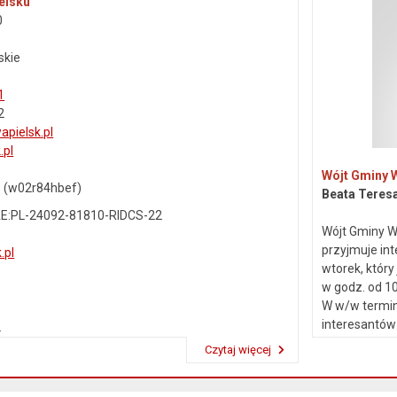
elsku
0
skie
1
2
pielsk.pl
.pl
Wójt Gminy 
: (w02r84hbef)
Beata Teres
E:PL-24092-81810-RIDCS-22
Wójt Gminy W
przyjmuje in
.pl
wtorek, który
w godz. od 10
W w/w termin
interesantów
2
skarg i wnios
Czytaj więcej
Przeczytaj artykuł "Dane kontaktowe"