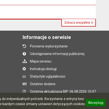
Zobacz wszystkie
Informacje o serwisie
Ponowne wykorzystanie
Udostępnianie informacji publicznej
Mapa serwisu
Instrukcja obsługi
Statystyki oglądalności
Ostatnio dodane
Ostatnia aktualizacja BIP: 06.08.2026 10:47
do indywidualnych potrzeb. Korzystanie z witryny bez
Akceptuję
 każdym czasie zmiany ustawień dotyczących cookies.
CMS i hosting: Logonet Sp. z o.o. w Bydgoszczy
informację o polityce prywatności