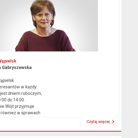
Wąpielsk
a Gabryszewska
ąpielsk
teresantów w każdy
 jest dniem roboczym,
:00 do 14:00.
ie Wójt przyjmuje
 również w sprawach
ków.
Czytaj więcej
Przeczytaj artykuł "Kierownictwo Urzędu"